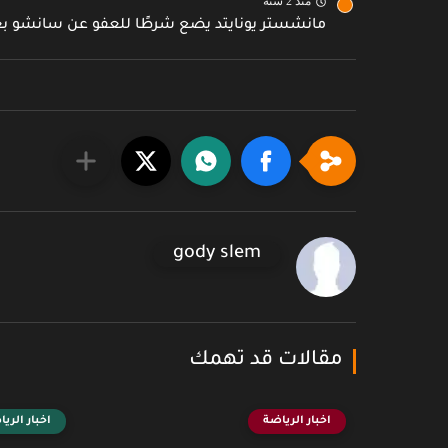
منذ 2 سنة
مانشستر يونايتد يضع شرطًا للعفو عن سانشو بع
gody slem
مقالات قد تهمك
اخبار الرياضة
اخبار الري