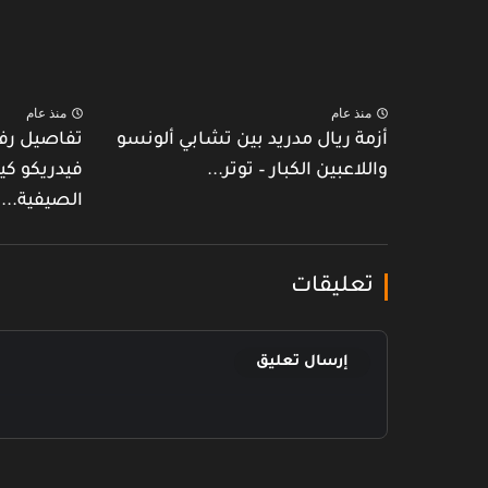
منذ عام
منذ عام
أزمة ريال مدريد بين تشابي ألونسو
تفاصيل رف
واللاعبين الكبار – توتر...
فيدريكو كي
الصيفية...
تعليقات
إرسال تعليق