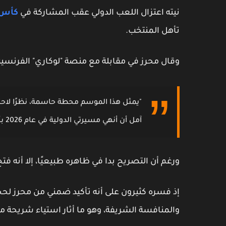
نيته
اعتزال اللعب الدولي
عقب المشاركة في
كأس أ
تأهل المنتخب.
وقال محرز في مقابلة مع منصة "لوكاري" الفرنسية
"يمثل هذا الموسم محطة حاسمة، نظرًا لاحتم
آمل أن أنهي مسيرتي الدولية في عام 2026 بأداء رائع في المونديال."
ورغم أن التصريح بدا في ظاهره طبيعيًا، إلا أنه فتح
إذ فسره كثيرون على أنه
تأكيد ضمني من محرز لحجز م
والمنافسة الشريفة، وهو ما أثار استياء شريحة من