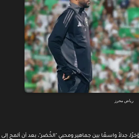
رياض محرز
رًا، جدلاً واسعًا بين جماهير ومحبي "الخُضر"، بعد أن ألمح إلى