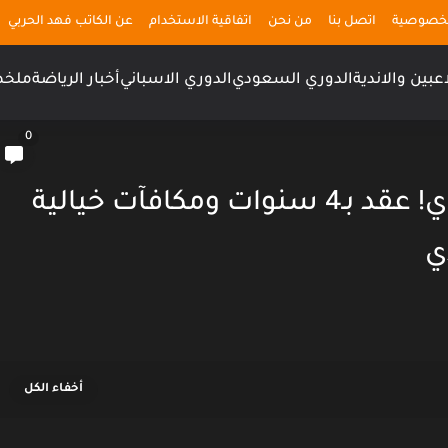
لخصوصية
اتصل بنا
من نحن
اتفاقية الاستخدام
عن الكاتب فهد الحربي
اعبين والاندية
الدوري السعودي
الدوري الاسباني
أخبار الرياضة
ملخص
0
رسمياً.. جواو فيليكس نصراوي! عقد بـ4 سنوات ومكافآت خيالية
ي