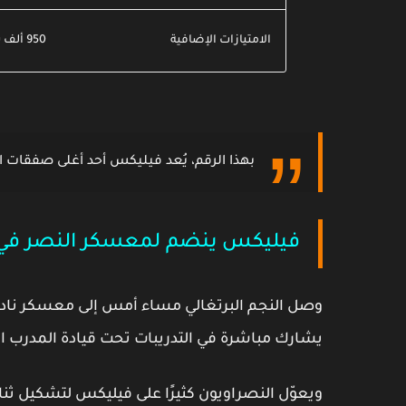
الامتيازات الإضافية
950 ألف يورو مرتبطة بالإنجازات الفردية والجماعية
بهذا الرقم، يُعد فيليكس أحد
أغلى صفقات ا
فيليكس ينضم لمعسكر النصر في 
وصل النجم البرتغالي مساء أمس إلى
معسكر نادي
يشارك مباشرة في التدريبات تحت قيادة المدرب ال
ويعوّل النصراويون كثيرًا على فيليكس لتشكيل ثنا