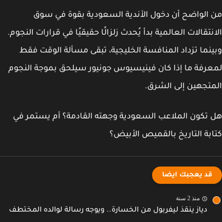
الواضح أن دخول الأندية السعودية بقوة في سوق
نتقالات العالمية بدأ يُحدث زلزالًا حقيقيًا في قرارات النجوم.
نما تزداد المنافسة الخليجية، تبقى مسألة الوقت فقط
رفة ما إذا كان
فينيسيوس جونيور
سيلحق بموجة النجوم
تجهين إلى الشرق.
تكون الملاعب السعودية وجهته القادمة؟
أم يستمر في
بة التاريخ بالقميص الأبيض؟
قد يعجبك ايضا
منذ 2 سنة
دياز ينقذ ليفربول من الخسارة.. ويوجه رسالة لوالده المختطف