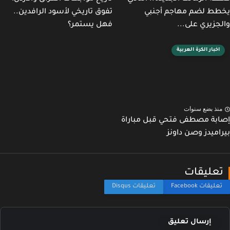
ط لضم مهاجم أجنبي
تفوق تاريخي لأسود الرافدين..
جزيري على...
فهل يستمر؟
اخبار الكرة العربية
نذ بضع سنوات
بة مصطفى فتحي قبل مباراة
اميدز وصن داونز
عليقات
إرسال تعليق