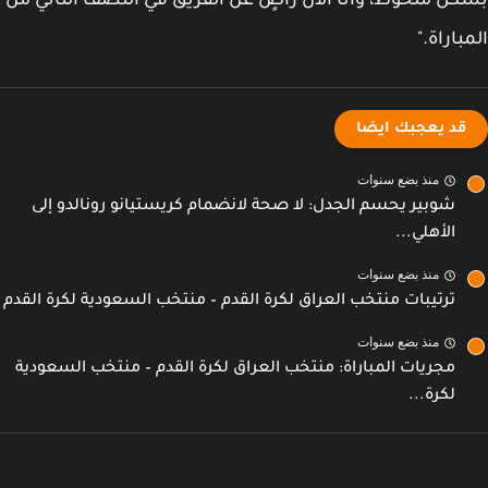
ل ملحوظ، وأنا الآن راضٍ عن الفريق في النصف الثاني من
باراة."
قد يعجبك ايضا
منذ بضع سنوات
شوبير يحسم الجدل: لا صحة لانضمام كريستيانو رونالدو إلى
الأهلي...
منذ بضع سنوات
ترتيبات منتخب العراق لكرة القدم – منتخب السعودية لكرة القدم
منذ بضع سنوات
مجريات المباراة: منتخب العراق لكرة القدم – منتخب السعودية
لكرة...