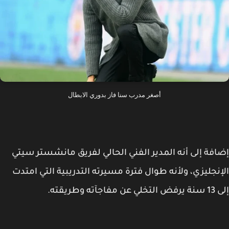
أصغر مدرب سنا فاز بدوري الابطال
فة إلى أنه المدير الفني الحالي لفريق مانشستر سيتي
نجليزي، ولأنه طوال فترة مسيرته التدريبية التي امتدت
اجآته وطريقته.