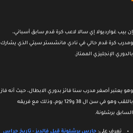
بيب غوارديولا إي سالا لاعب كرة قدم سابق أسباني،
رب كرة قدم حالي في نادي مانشستر سيتي الذي يشارك
دوري الإنجليزي الممتاز.
 يعتبر أصغر مدرب سنا فائز بدوري الابطال، حيث أنه فاز
باللقب وهو في سن ال 38 و129 يوم، وذلك مع فريقه
ابق برشلونة.
تعرف على:
حارس برشلونة قبل فالديز - تاريخ حراس