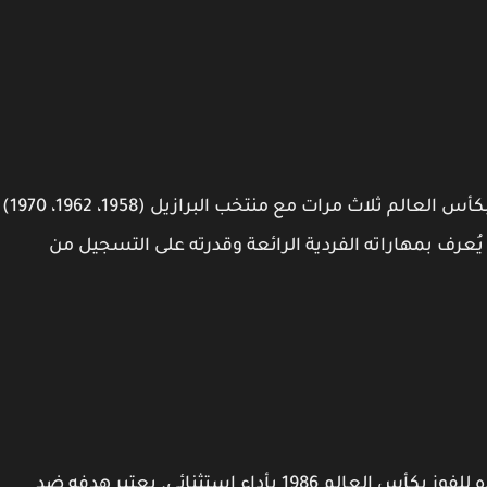
. فاز بكأس العالم ثلاث مرات مع منتخب البرازيل (1958، 1962، 1970)
 المهنية. يُعرف بمهاراته الفردية الرائعة وقدرته على التسجيل من
دييغو مارادونا، أسطورة الأرجنتين، قاد منتخب بلاده للفوز بكأس العالم 1986 بأداء استثنائي. يعتبر هدفه ضد