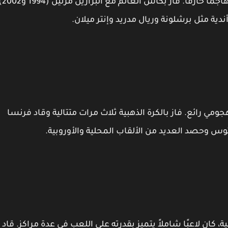
رونالدو نازاريو، المعروف برونالدو البرازيلي، كان مهاجمًا خارقًا.
مي رائع. فاز بالكرة الذهبية ثلاث مرات متتالية وقاد فرنسا
ة، كان لاعبًا شاملاً يتميز بقدرته على اللعب في عدة مراكز. قاد