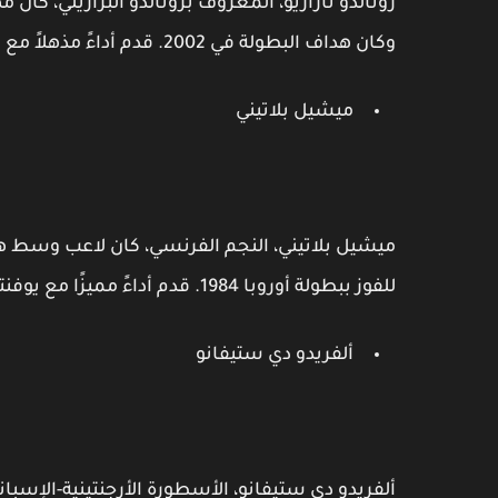
وكان هداف البطولة في 2002. قدم أداءً مذهلاً مع أندية مثل برشلونة وريال مدريد وإنتر ميلان.
ميشيل بلاتيني
ميشيل بلاتيني، النجم الفرنسي، كان لاعب وسط هجو
للفوز ببطولة أوروبا 1984. قدم أداءً مميزًا مع يوفنتوس وحصد العديد من الألقاب المحلية والأوروبية.
ألفريدو دي ستيفانو
ألفريدو دي ستيفانو، الأسطورة الأرجنتينية-الإسباني