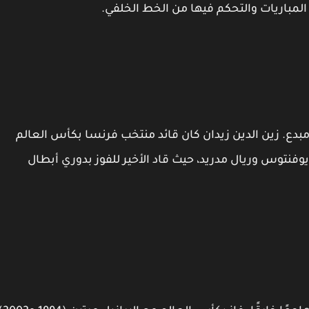
المباريات والتحكم فيها من الخط الخلفي.
بدع. زين الدين زيدان كان قائد منتخب فرنسا بكأس العالم
م أداءً مميزًا مع يوفنتوس وريال مدريد، حيث قاد الأخير للفوز بدوري أبطال