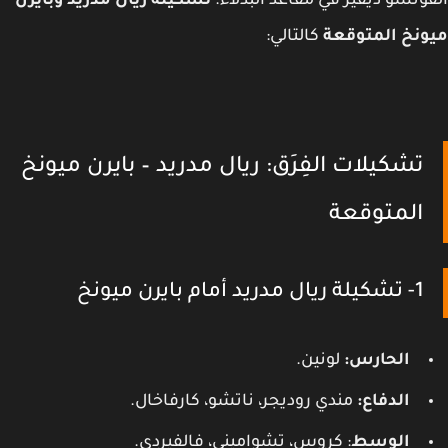
ونسو ديفيز في مقاعد البدلاء.
تشكيلة ريال مدريد وبايرن
نخ المتوقعة
كالتالي:
تشكيلات الفِرَق: ريال مدريد – بايرن ميونخ
المتوقعة
1- تشكيلة ريال مدريد أمام بايرن ميونخ
الحارس:
لونين.
الدفاع:
مندي روديجر، ناتشو، كارفاخال.
الوسط
: كروس، تشواميني، فالفيردي.