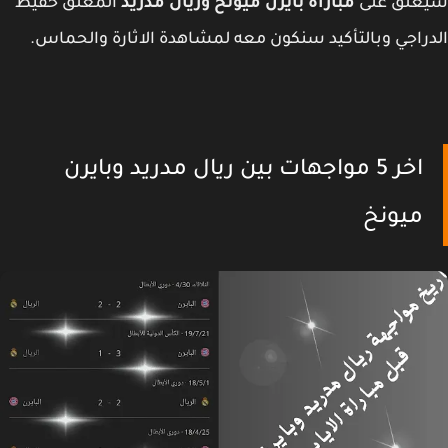
علق على
مباراة بايرن ميونخ وريال مدريد
المعلق حفيظ
راجي وبالتأكيد سنكون معه لمشاهدة الاثارة والحماس.
اخر 5 مواجهات بين ريال مدريد وبايرن
ميونخ