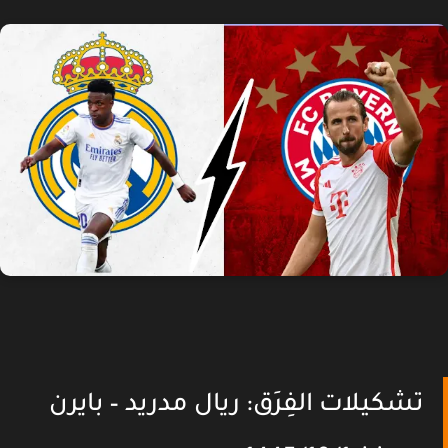
تشكيلات الفِرَق: ريال مدريد – بايرن