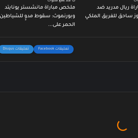
ة ريال مدريد ضد
ملخص مباراة مانشستر يونايتد
وز ساحق للفريق الملكي
وبورنموث: سقوط مدوٍ للشياطين
الحمر على...