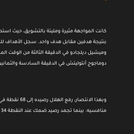
كانت المواجهة مثيرة ومليئة بالتشويق، حيث استط
بنتيجة هدفين مقابل هدف واحد. سجل الأهداف لل
وميشيل ديلجادو في الدقيقة الثالثة من الوقت ال
دوماجوج أنتوليتش في الدقيقة السادسة والثمانين 
منافسيه. بينما تجمد رصيد ضمك عند النقطة 34 في المركز السابع على جدول الدوري السعودي.