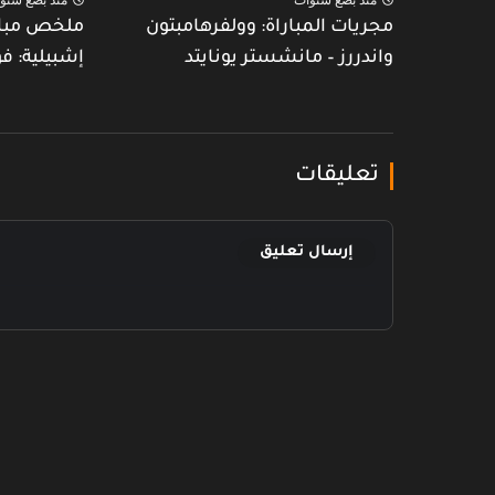
مجريات المباراة: وولفرهامبتون
ملخص مبارا
واندررز – مانشستر يونايتد
إشبيلية: ف
تعليقات
إرسال تعليق