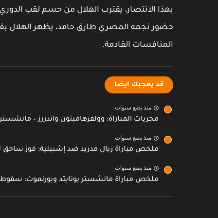
بهذا الانتصار، يقترب الهلال من حسم لقب الدوري
حضور نجمه المصري طارق حامد، يظهر الهلال بقوة
المنافسات القادمة.
قد يعجبك ايضا
منذ بضع سنوات
مجريات المباراة: وولفرهامبتون واندررز – مانشستر ي
منذ بضع سنوات
ملخص مباراة ريال مدريد ضد إشبيلية: فوز ساحق ل
منذ بضع سنوات
ملخص مباراة مانشستر يونايتد وبورنموث: سقوط م