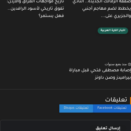
ة الزمالك الجديدة.. النادي
تاريخ مواجهات العراق والأردن:
ط لضم مهاجم أجنبي
تفوق تاريخي لأسود الرافدين..
جزيري على...
فهل يستمر؟
اخبار الكرة العربية
نذ بضع سنوات
بة مصطفى فتحي قبل مباراة
اميدز وصن داونز
عليقات
إرسال تعليق