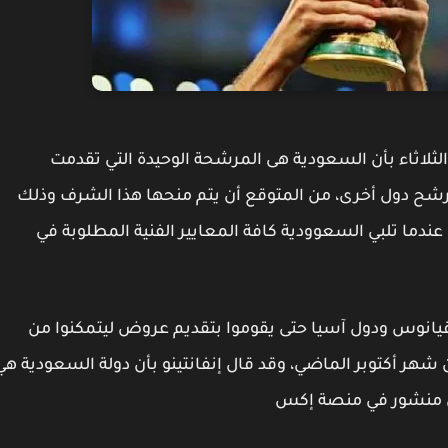
 الثلاثاء بأن السعودية هى المرشحة الوحيدة التي تقدمت
عام 2034، وبسبب عدم ترشح دول أخرى، من المتوقع أن يتم منحها هذا الشرف وذلك
لفيفا الذي تعقده في نهاية 2024 وذلك عندما تلبي السعوودية كافة المعايير الفنية المطلوبة في
أوقيانوس ودول آسيا حتى يقوموا بتقديم عروض ليتمكنوا من
فة بطولة كأس العالم عند حلول يوم 31 من شهر أكتوبر الماضي، وقد قال إنفانتينو بأن دولة السعودية ه
ال منشور في منصة إكس