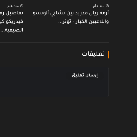
منذ عام
منذ عام
أزمة ريال مدريد بين تشابي ألونسو
تفاصيل رف
واللاعبين الكبار – توتر...
فيدريكو كي
الصيفية...
تعليقات
إرسال تعليق