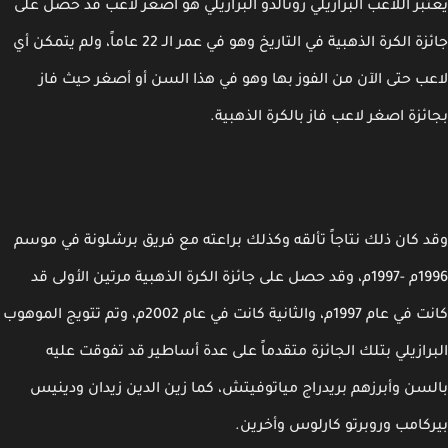
بر اللاعب البرازيلي رونالدو البرازيلي هو أصغر لاعب قد حصل على
جائزة الكرة الذهبية في التاريخ وهو في عمر الـ 22 عاماً، ولم يتمكن أي
ب حتى الآن من الفوز بها وهو في هذا السن أو أصغر حيث فاز
ئزة اصغر لاعب فاز بالكرة الذهبية.
 كان ذلك نتاجاً تألقه وكذلك براعته مع فريق برشلونة في موسم
1996م -1997م، وقد حصل على جائزة الكرة الذهبية مرتين الأولى قد
كانت في عام 1997م، والثانية كانت في عام 2002م، وتم تتويج الموهوب
رازيلي بتلك الجائزة متقدماً على عدة أساطير قد تفوقت عليه
سن وأبرزهم بريدراج مياتوفيتش، كما زين الدين زيدان ودينيس
كامب وروبرتو كارلوس وأخرين.