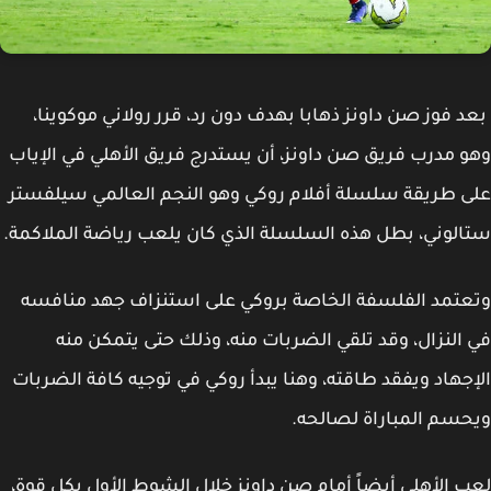
 فوز صن داونز ذهابا بهدف دون رد، قرر رولاني موكوينا،
 مدرب فريق صن داونز، أن يستدرج فريق الأهلي في الإياب
 طريقة سلسلة أفلام روكي وهو النجم العالمي سيلفستر
لوني، بطل هذه السلسلة الذي كان يلعب رياضة الملاكمة.
تمد الفلسفة الخاصة بروكي على استنزاف جهد منافسه
النزال، وقد تلقي الضربات منه، وذلك حتى يتمكن منه
جهاد ويفقد طاقته، وهنا يبدأ روكي في توجيه كافة الضربات
سم المباراة لصالحه.
 الأهلي أيضاً أمام صن داونز خلال الشوط الأول بكل قوة،