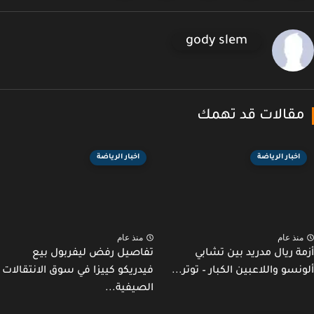
gody slem
قالات قد تهمك
اخبار الرياضة
اخبار الرياضة
نذ عام
منذ عام
ة ريال مدريد بين تشابي
تفاصيل رفض ليفربول بيع
نسو واللاعبين الكبار – توتر...
فيدريكو كييزا في سوق الانتقالات
الصيفية...