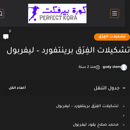
0
شكيلات الفِرَق
كيلات الفِرَق برينتفورد – ليفربول
gody slem
منذ 2 سنة
جدول التنقل
تشكيلات الفِرَق برينتفورد – ليفربول
محمد صلاح يقود ليفربول