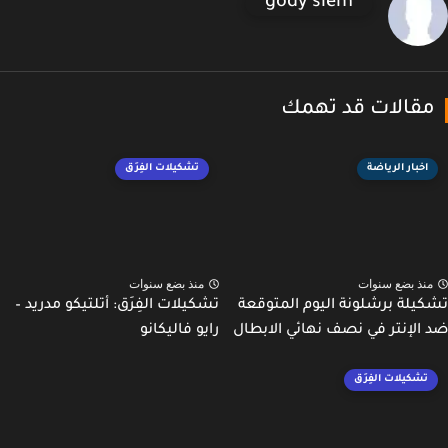
gody slem
قالات قد تهمك
اخبار الرياضة
تشكيلات الفِرَق
نذ بضع سنوات
منذ بضع سنوات
يلة برشلونة اليوم المتوقعة
تشكيلات الفِرَق: أتلتيكو مدريد –
الإنتر في نصف نهائي الابطال
رايو فاليكانو
تشكيلات الفِرَق