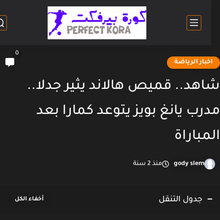
0
خبار الرياضة
هد.. قميص هالاند يثير جدلا..
رب يانغ بويز يتوعد كمارا بعد
مباراة
gody slem
منذ 2 سنة
جدول التنقل