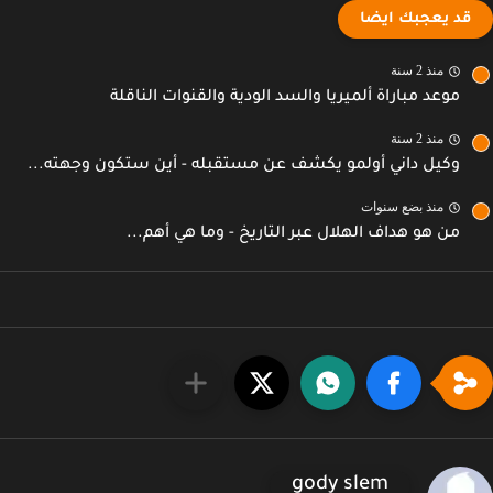
قد يعجبك ايضا
منذ 2 سنة
موعد مباراة ألميريا والسد الودية والقنوات الناقلة
منذ 2 سنة
وكيل داني أولمو يكشف عن مستقبله - أين ستكون وجهته...
منذ بضع سنوات
من هو هداف الهلال عبر التاريخ - وما هي أهم...
gody slem