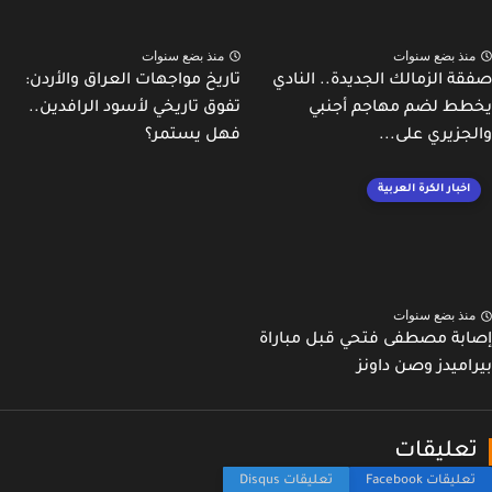
نذ بضع سنوات
منذ بضع سنوات
ة الزمالك الجديدة.. النادي
تاريخ مواجهات العراق والأردن:
ط لضم مهاجم أجنبي
تفوق تاريخي لأسود الرافدين..
جزيري على...
فهل يستمر؟
اخبار الكرة العربية
نذ بضع سنوات
بة مصطفى فتحي قبل مباراة
اميدز وصن داونز
عليقات