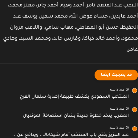
اعب عبد المنعم تامر، أحمد وهبة، أحمد جابر، معتز محمد،
د عابدين، حسام عوض الله، محمد سمير، يوسف عبد
فيظ، حسن أبو المعاطي، مهاب سامي، واللاعب مروان
ود، وأحمد خالد كباكا، وفارس خالد، ومحمد السيد، وهادي
ر.
قد يعجبك ايضا
منذ 2 سنة
المنتخب السعودي يكشف طبيعة إصابة سلمان الفرج
منذ 2 سنة
المغرب يتخذ خطوة جديدة بشأن استضافة المونديال
منذ 2 سنة
عبد العزيز يفتح باب المنتخب أمام شيكابالا.. ويدافع عن...