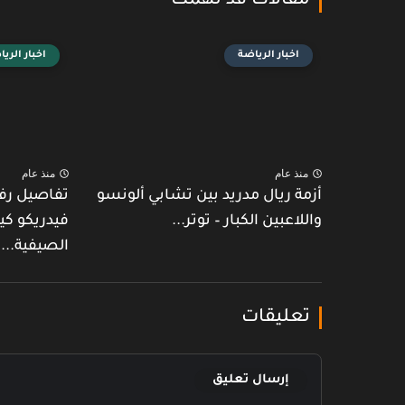
مقالات قد تهمك
اخبار الرياضة
اخبار الري
منذ عام
منذ عام
أزمة ريال مدريد بين تشابي ألونسو
تفاصيل رف
واللاعبين الكبار – توتر...
فيدريكو كي
الصيفية...
تعليقات
إرسال تعليق