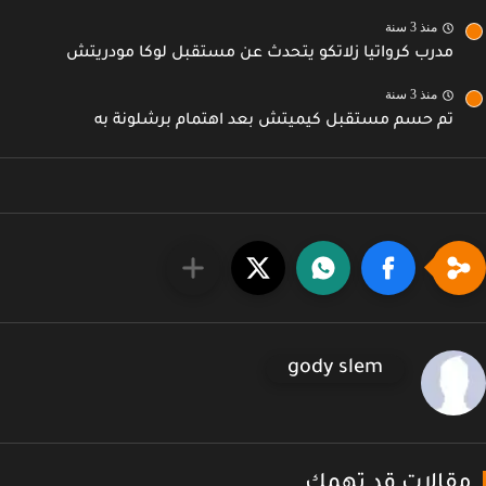
منذ 3 سنة
مدرب كرواتيا زلاتكو يتحدث عن مستقبل لوكا مودريتش
منذ 3 سنة
تم حسم مستقبل كيميتش بعد اهتمام برشلونة به
gody slem
قالات قد تهمك