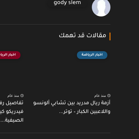
gody slem
مقالات قد تهمك
اخبار الرياضة
اخبار الري
منذ عام
منذ عام
أزمة ريال مدريد بين تشابي ألونسو
تفاصيل رف
واللاعبين الكبار – توتر...
فيدريكو كي
الصيفية...