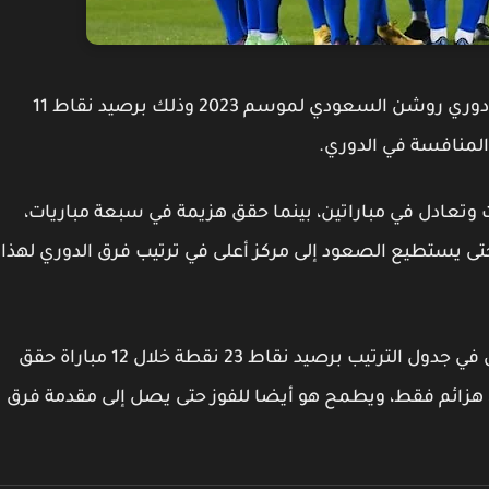
يحتل فريق الرياض المركز الرابع عشر ضمن فرق دوري روشن السعودي لموسم 2023 وذلك برصيد نقاط 11
 وتعادل في مباراتين، بينما حقق هزيمة في سبعة مباريات،
حتى يستطيع الصعود إلى مركز أعلى في ترتيب فرق الدوري لهذا
على الجانب الآخر يحتل فريق الفتح المركز الخامس في جدول الترتيب برصيد نقاط 23 نقطة خلال 12 مباراة حقق
خلالها انتصار في 3 مباريات وتعادلين بينما حقق 3 هزائم فقط، ويطمح هو أيضا للفوز حتى يصل إلى مقدمة فرق