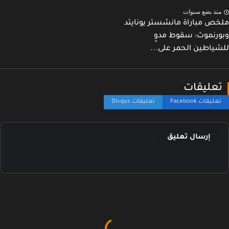
نذ بضع سنوات
ص مباراة مانشستر يونايتد
رنموث: سقوط مدوٍ
ياطين الحمر على...
عليقات
إرسال تعليق