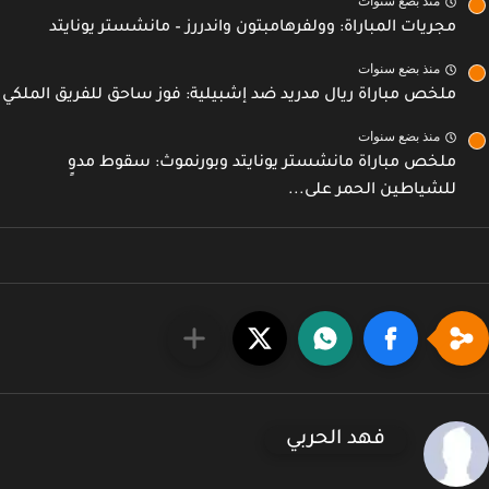
منذ بضع سنوات
مجريات المباراة: وولفرهامبتون واندررز – مانشستر يونايتد
منذ بضع سنوات
ملخص مباراة ريال مدريد ضد إشبيلية: فوز ساحق للفريق الملكي
منذ بضع سنوات
ملخص مباراة مانشستر يونايتد وبورنموث: سقوط مدوٍ
للشياطين الحمر على...
فهد الحربي