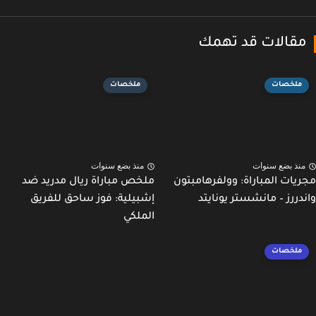
قالات قد تهمك
ملخصات
ملخصات
نذ بضع سنوات
منذ بضع سنوات
يات المباراة: وولفرهامبتون
ملخص مباراة ريال مدريد ضد
دررز – مانشستر يونايتد
إشبيلية: فوز ساحق للفريق
الملكي
ملخصات