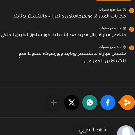
منذ بضع سنوات
مجريات المباراة: وولفرهامبتون واندررز – مانشستر يونايتد
منذ بضع سنوات
ملخص مباراة ريال مدريد ضد إشبيلية: فوز ساحق للفريق الملكي
منذ بضع سنوات
ملخص مباراة مانشستر يونايتد وبورنموث: سقوط مدوٍ
للشياطين الحمر على...
فهد الحربي