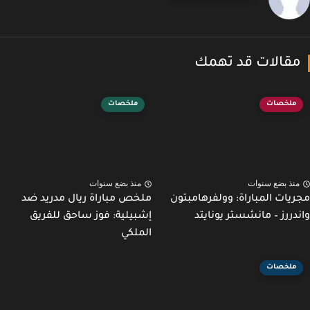
قالات قد تهمك
ملخصات
ملخصات
نذ بضع سنوات
منذ بضع سنوات
يات المباراة: وولفرهامبتون
ملخص مباراة ريال مدريد ضد
دررز – مانشستر يونايتد
إشبيلية: فوز ساحق للفريق
الملكي
ملخصات