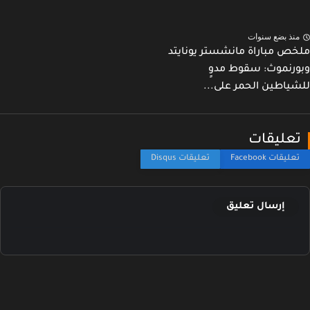
نذ بضع سنوات
ص مباراة مانشستر يونايتد
رنموث: سقوط مدوٍ
ياطين الحمر على...
عليقات
إرسال تعليق