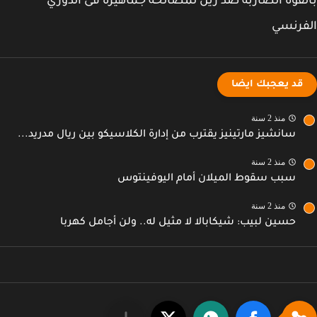
قوة الضاربة ضد رين لمصالحة جماهيره فى الدوري
فرنسي
قد يعجبك ايضا
منذ 2 سنة
سانشيز مارتينيز يقترب من إدارة الكلاسيكو بين ريال مدريد...
منذ 2 سنة
سبب سقوط الميلان أمام اليوفينتوس
منذ 2 سنة
حسين لبيب: شيكابالا لا مثيل له.. ولن أجامل كهربا