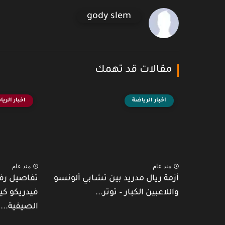
gody slem
مقالات قد تهمك
اخبار الرياضة
اخبار الري
منذ عام
منذ عام
أزمة ريال مدريد بين تشابي ألونسو
تفاصيل رف
واللاعبين الكبار – توتر...
فيدريكو كي
الصيفية...