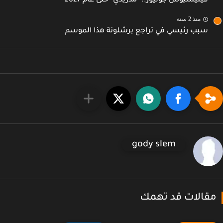
فينيسيوس جونيور.. "مدريدي" حتى عام 2027
منذ 2 سنة
سبب رئيسي في تراجع برشلونة هذا الموسم
gody slem
قالات قد تهمك