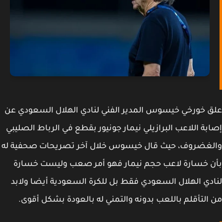
 خورخي خيسوس المدير الفني لنادي الهلال السعودي عن
بة اللاعب البرازيلي نيمار جونيور بقطع في الرباط الصليبي
لغضروف، حيث قال خيسوس خلال آخر تصريحات صحفية له
 خسارة لاعب حجم نيمار فهو أمر صعب وليست خسارة
دي الهلال السعودي فقط بل للكرة السعودية أيضا ولابد
التأقلم باللعب بدونه والتمني له بالعودة بشكل أقوى.