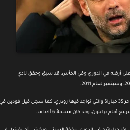
 سيتي 20 انتصار متتالى على أرضه في الدوري وفي الكأس، قد سبق وحقق نادي
وعن أرقام اللاعبين فلم تخسر كتيبة جوارديولا في آخر 35 مباراة والتي تواجد فيها رودري، كما سجل فيل فودين في
مام برايتون، وقد كان مسجلاً 6 أهداف.