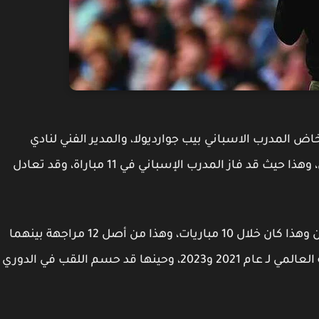
ض المدرب الاسباني بيب جوارديولا، والمدير الفني لنادي
مانشستر سيتي 13 مباراة وذلك أمام نادي برايتون، وهذا حيث قد فاز المدرب الإسباني في 11 مباراة، وقد تعادل
هذا وقد حقق السيتيزينز الانتصار أمام نادى برايتون وهذا كان خلال 10 مباريات، وهذا من أصل 12 مراجهة بينهما
في البريميرليج، ولم يخسر نقاط سوى خارج ملعبه العالمي لـ عام 2021 و2023، وحينها قد حسم اللقب في الدوري