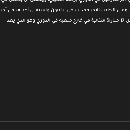
ي آخر مباراتين في الدوري برفقة السيتي، ويخشى أن يفشل في
لمسابقات، وعلى الجانب الآخر فقد سجل برايتون واستقبل أهداف في آخر
حوالي 12 مباراة قد خاضها في الدوري، كما أنه سجل 17 مباراة متتالية في خارج ملعبه في الدوري وهو الذي يعد