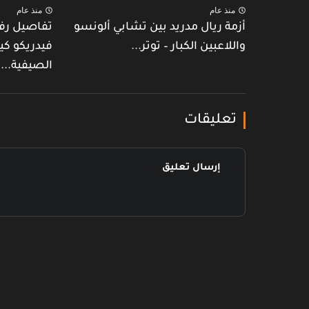
منذ عام
منذ عام
أزمة ريال مدريد بين تشابي ألونسو
تفاصيل رف
واللاعبين الكبار – توتر...
فيدريكو كي
الصيفية...
تعليقات
إرسال تعليق