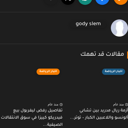
gody slem
قالات قد تهمك
اخبار الرياضة
اخبار الرياضة
نذ عام
منذ عام
ة ريال مدريد بين تشابي
تفاصيل رفض ليفربول بيع
نسو واللاعبين الكبار – توتر...
فيدريكو كييزا في سوق الانتقالات
الصيفية...