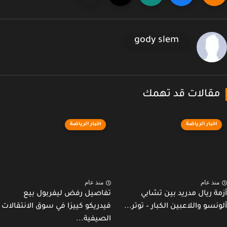
gody slem
قالات قد تهمك
اخبار الرياضة
اخبار الرياضة
نذ عام
منذ عام
ة ريال مدريد بين تشابي
تفاصيل رفض ليفربول بيع
نسو واللاعبين الكبار – توتر...
فيدريكو كييزا في سوق الانتقالات
الصيفية...