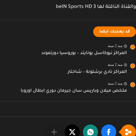
اة الناقلة لها beIN Sports HD 3
قد يعجبك ايضا
منذ 2 سنة
المراكز نيوكاسل يونايتد – بوروسيا دورتموند
منذ 2 سنة
المراكز نادي برشلونة – شاختار
منذ 2 سنة
ملخص ميلان وباريس سان جيرمان دوري ابطال اوروبا