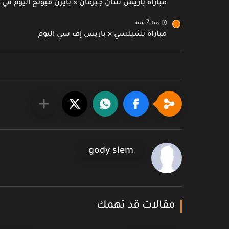
مباراة باريس سان جيرمان × بايرن ميونخ اليوم في..
منذ 2 سنة
مباراة تشيلسي × باريس إف سي اليوم
gody slem
مقالات قد تهمك