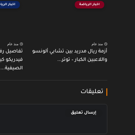
اخبار الرياضة
اخبار الري
منذ عام
منذ عام
أزمة ريال مدريد بين تشابي ألونسو
تفاصيل رف
واللاعبين الكبار – توتر...
فيدريكو كي
الصيفية...
تعليقات
إرسال تعليق