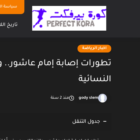
سياسة ا
تاريخ الل
اخبار الرياضة
تطورات إصابة إمام عاشور.. وال
النسائية
gody slem
منذ 2 سنة
جدول التنقل