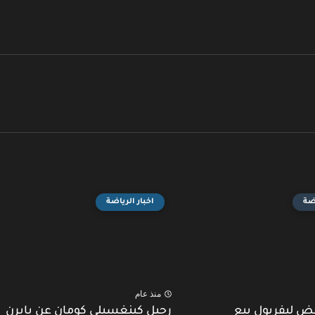
اضة
اخبار الرياضة
منذ عام
ض ليفربول بيع
رحيل كينغسيلي كومان عن بايرن