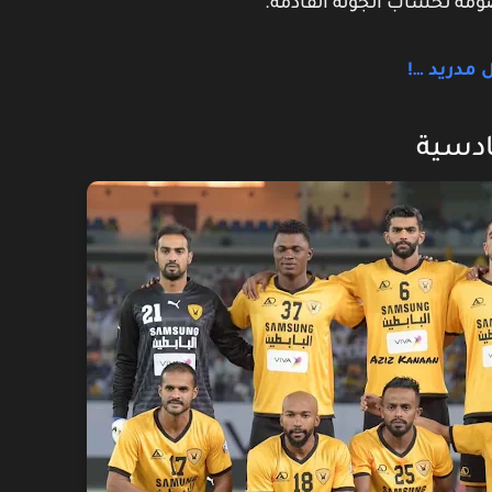
 مدريد …!
ادسية