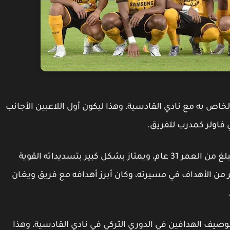
خاص به مع نادي القادسية، وهذا ليكون أول اللاعبين الأجانب
 فاولر كمدرب للفريق.
ويلعب اللاعب ماكس في مركز المحور، وهو الذي يبلغ من العمر 31 عام، ويمتاز بشكل كبير بتسديداته القوية
ر من الأهداف في مسيرته، وكان أبرز أهدافه مع فريق ويغان
وصيف الهدافين في الدوري التركي في نادي القادسية، وهذا