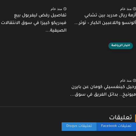
نذ عام
منذ عام
ة ريال مدريد بين تشابي
تفاصيل رفض ليفربول بيع
نسو واللاعبين الكبار – توتر...
فيدريكو كييزا في سوق الانتقالات
الصيفية...
اخبار الرياضة
نذ عام
ل كينغسيلي كومان عن بايرن
نيخ.. بدائل الفريق في سوق...
عليقات