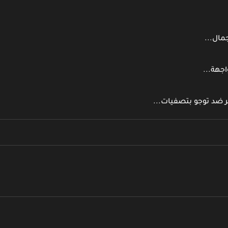
مال...
اجهة...
ر ضد توجو بتصفيات...