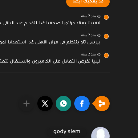
قد يعجبك ايضا
منذ 2 سنة
لافيينا يعقد مؤتمرا صحفيا غدا لتقديم عبد الباقى ج
منذ 2 سنة
بيرسى تاو ينتظم في مران الأهلى غدا استعدادا لمو
منذ 2 سنة
ليبيا تفرض التعادل على الكاميرون والسنغال تتعث
gody slem