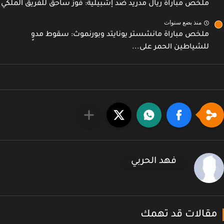
ملخص مباراة ريال مدريد ضد إشبيلية: فوز ساحق للفريق الملكي
منذ بضع سنوات
ملخص مباراة مانشستر يونايتد وبورنموث: سقوط مدوٍ
للشياطين الحمر على...
فهد الحربي
قالات قد تهمك