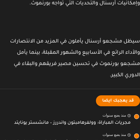
كانيات أرسنال والتحديات التي تواجه بورنموث.
ل مشجعو أرسنال يأملون في المزيد من الانتصارات
أداء الرائع في الأسابيع والشهور المقبلة، بينما يأمل
عو بورنموث في تحسين مصير فريقهم والبقاء في
وري الكبير.
قد يعجبك ايضا
منذ بضع سنوات
مجريات المباراة: وولفرهامبتون واندررز – مانشستر يونايتد
منذ بضع سنوات