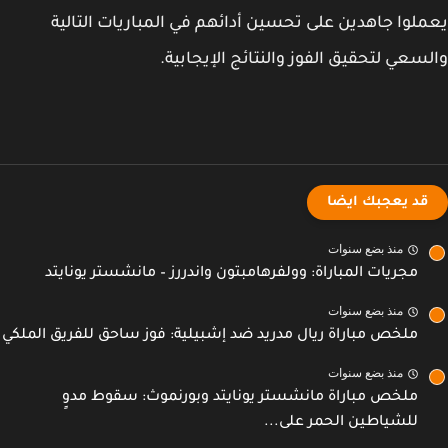
لوا جاهدين على تحسين أدائهم في المباريات التالية
سعي لتحقيق الفوز والنتائج الإيجابية.
قد يعجبك ايضا
منذ بضع سنوات
مجريات المباراة: وولفرهامبتون واندررز – مانشستر يونايتد
منذ بضع سنوات
ملخص مباراة ريال مدريد ضد إشبيلية: فوز ساحق للفريق الملكي
منذ بضع سنوات
ملخص مباراة مانشستر يونايتد وبورنموث: سقوط مدوٍ
للشياطين الحمر على...