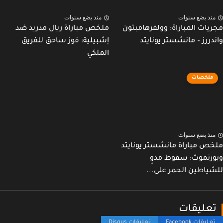
نذ بضع سنوات
منذ بضع سنوات
يات المباراة: وولفرهامبتون
ملخص مباراة ريال مدريد ضد
دررز – مانشستر يونايتد
إشبيلية: فوز ساحق للفريق
الملكي
ملخصات
نذ بضع سنوات
ص مباراة مانشستر يونايتد
رنموث: سقوط مدوٍ
ياطين الحمر على...
عليقات