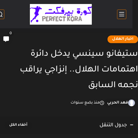
0
خبار الهلال
يفانو سينسي يدخل دائرة
تمامات الهلال.. إنزاجي يراقب
مه السابق
فهد الحربي
منذ بضع سنوات
جدول التنقل