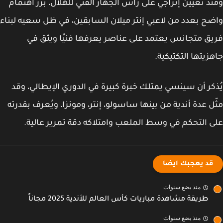
ذ تعيين إنزاجي على رأس الجهاز الفني للهلال، برز اهتمام
ح بعدد من لاعبي إنتر ميلان السابقين، في ظل سعيه لبناء
ق متجانس يعتمد على عناصر يعرفها فنيًا ويثق في
زيتها التكتيكية.
كر أن سينسي يمتلك خبرة كبيرة في الدوري الإيطالي، وقد
ل عدة أندية من بينها ساسولو، إنتر، ومونزا، ويُعرف بقدرته
 التحكم في وسط الملعب وامتلاكه دقة تمرير عالية.
قد يعجبك ايضا
منذ بضع سنوات
طريقة مشاهدة مباريات كأس العالم للأندية 2025 مجاناً
منذ بضع سنوات