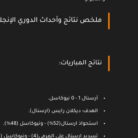
ملخص نتائج وأحداث الدوري الإنجليزي – الأحد
نتائج المباريات:
آرسنال 1 - 0 نيوكاسل.
الهدف: ديكلان رايس (ارسنال).
استحواذ ارسنال(52%) - ونيوكاسل (48%).
تسديد ارسنال على المرمى(4) - ونيوكاسل (5).