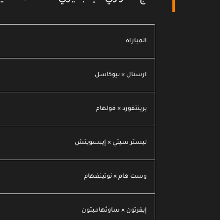
المباراة
آرسنال × نيوكاسل
برينتفورد × فولهام
ليستر سيتي × إيبسويتش
وست هام × نوتينغهام
إيفرتون × ساوثهامبتون