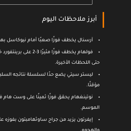
أبرز ملاحظات اليوم
آرسنال يخطف فوزًا صعبًا أمام نيوكاسل ب
فولهام يخطف فوزًا مثي
حتى اللحظات الأخيرة.
ليستر سيتي يضع حدًا لسلسلة نتائجه السلبي
مؤقتًا.
نوتينغهام يحقق فوزًا ثمينًا على وست هام في
الموسم.
والهجوم.