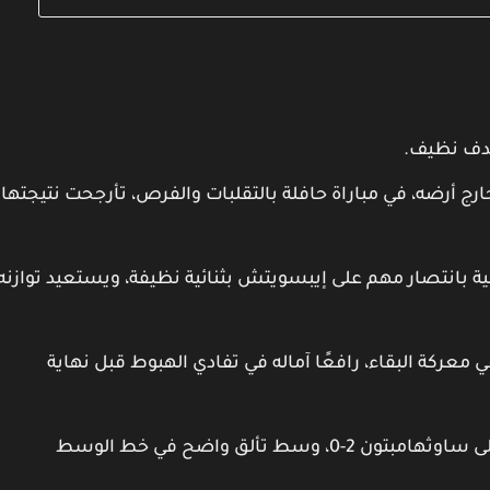
هدف نظيف.
رًا 3-2 على برينتفورد خارج أرضه، في مباراة حافلة بالتقلبات والفرص، تأرجحت نتيجتها
ة بانتصار مهم على إيبسويتش بثنائية نظيفة، ويستعيد توازنه
 معركة البقاء، رافعًا آماله في تفادي الهبوط قبل نهاية
إيفرتون يزيد من جراح ساوثهامبتون بفوزه على ساوثهامبتون 2-0، وسط تألق واضح في خط الوسط