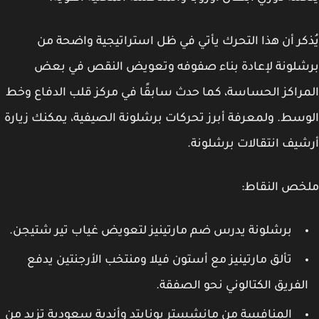
كر أن هذا التحرك يأتي في ظل استراتيجية واضحة من
لونة لإعادة بناء صفوفه وتعويض النقص في بعض
راكز الحساسة، كما حدث سابقًا في مركز قلب الدفاع وخط
سط. ولمعرفة أبرز تحركات برشلونة الصيفية، يمكنك زيارة
يف انتقالات برشلونة.
خص النقاط:
برشلونة يدرس ضم مارتينيز لتعويض غياب تير شتيجن.
تألق مارتينيز مع أستون فيلا ومنتخب الأرجنتين يدفع
لفريق الكتالوني نحو الصفقة.
المنافسة من مانشستر يونايتد وأندية سعودية تزيد من