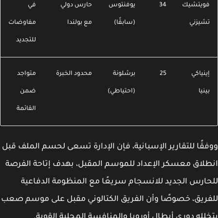
ويتشيك
34
يوفنتوس
حارس دولي
في
شيزني
(سابقًا)
مع بولندا
مفاوضات
للتجديد
ينياكي
25
برشلونة
محدود الخبرة
متواجد
ينيا
(احتياطي)
ضمن
القائمة
قًا للتقارير الإسبانية، فإن الإدارة تسعى لحسم الملف قبل
لاق معسكر الإعداد للموسم المقبل، بهدف إتاحة الفرصة
ارس الجديد للانسجام سريعًا مع المنظومة الدفاعية
ريق، خصوصًا وأن الفريق الكتالوني مقبل على موسم صعب
لله دوري أبطال أوروبا والمنافسة المحلية القوية.