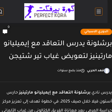
0
لدوري الاسباني
شلونة يدرس التعاقد مع إيميليانو
رتينيز لتعويض غياب تير شتيجن
فهد الحربي
منذ بضع سنوات
رس نادي
برشلونة التعاقد مع إيميليانو مارتينيز
حارس
أستون فيلا خلال صيف 2025، في خطوة تهدف إلى تعزيز مركز
سة المرمى بعد معاناة الفريق الكتالوني من غياب الألماني