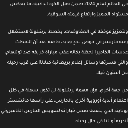
في العالم لعام 2024 ضمن حفل الكرة الذهبية، ما يعكس
واه المميز وارتفاع قيمته السوقية.
عزيز موقفه في المفاوضات، يخطط برشلونة لاستغلال
ة مارتينيز في خوض تحدٍ جديد، خاصة بعد أن التقطت
ات الكاميرا لحظة بكائه عقب مباراة فريقه ضد توتنهام،
تي فسرتها وسائل إعلام بريطانية كدلالة على قرب رحيله
أستون فيلا.
جهة أخرى، فإن مهمة برشلونة لن تكون سهلة في ظل
مام أندية أوروبية أخرى بالحارس، على رأسها مانشستر
ايتد الذي يضعه ضمن خياراته لتعويض الحارس الكاميروني
ريه أونانا في حال رحيله.