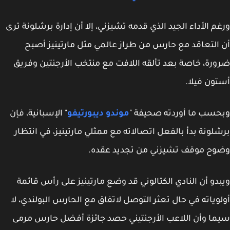
م الأداء الجيد الذي قدمه تشيزني، إلا أن إدارة برشلونة ترى
التعاقد مع حارس من طراز عالمي مثل مارتينيز أصبح
رة، خاصة بعد تألقه اللافت مع منتخب الأرجنتين وفريق
ون فيلا.
سب ما أوردته صحيفة "
موندو ديبورتيفو
" الإسبانية، فإن
لونة بدأ بالفعل اتصالاته مع ممثلي مارتينيز، في انتظار
ح موقف تشيزني من تجديد عقده.
دو أن النادي الكتالوني قد وضع مارتينيز على رأس قائمة
وياته في حال تعثر التوصل لاتفاق مع الحارس البولندي، لا
ا وأن اللاعب الأرجنتيني حصد جائزة أفضل حارس مرمى