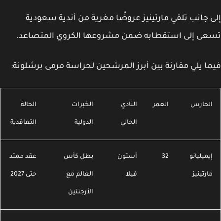
 جانب تلقي مارتينيز عروضًا مغرية من أندية سعودية
عى إلى استقطابه ضمن مشروعها الكروي المتصاعد.
ا يلي مقارنة بين أبرز المرشحين لحراسة مرمى برشلونة:
لحارس
العمر
النادي
الخبرات
الحالة
الحالي
الدولية
التعاقدية
يميليانو
32
أستون
بطل كأس
عقد ممتد
ارتينيز
فيلا
العالم مع
حتى 2027
الأرجنتين