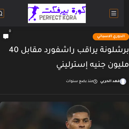
0
لدوري الاسباني
برشلونة يراقب راشفورد مقابل 40
يون جنيه إسترليني
فهد الحربي
منذ بضع سنوات