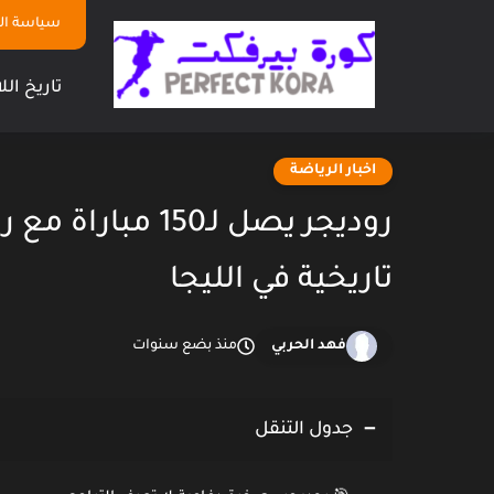
سياسة ا
تاريخ الل
اخبار الرياضة
روديجر يصل لـ150
تاريخية في الليجا
فهد الحربي
منذ بضع سنوات
جدول التنقل