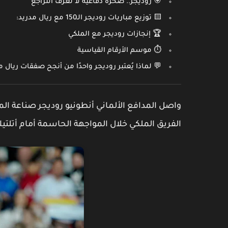
🎯 روديجر.. صخرة دفاعية لا تعرف التراجع
🟨 توزيع مباريات روديجر الـ150 مع ريال مدريد:
🏆 إنجازات روديجر مع الملكي
⏱️ موسم الأرقام القياسية
💬 لماذا يُعتبر روديجر واحدًا من أنجح صفقات ريال 
واصل المدافع الألماني
أنطونيو روديجر
صناعة ال
الفريق الملكي خلال المواجهة الحاسمة أمام
أتلتي