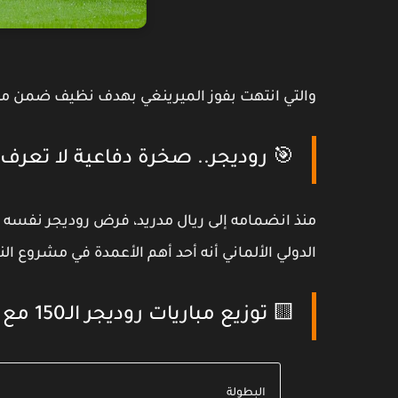
والتي انتهت بفوز
الميرينغي
بهدف نظيف ضمن منافسات
🎯 روديجر.. صخرة دفاعية لا تعرف 
منذ انضمامه إلى
ريال مدريد
، فرض
روديجر
نفسه كر
الدولي الألماني أنه أحد أهم الأعمدة في مشروع الن
🟨 توزيع مباريات روديجر الـ150 مع ريال مدريد:
البطولة