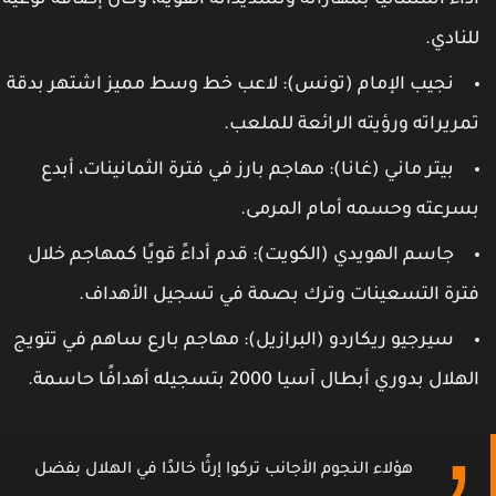
داءً استثنائيًا بمهاراته وتسديداته القوية، وكان إضافة نوعية
لنادي.
نجيب الإمام (تونس)
: لاعب خط وسط مميز اشتهر بدقة
مريراته ورؤيته الرائعة للملعب.
بيتر ماني (غانا)
: مهاجم بارز في فترة الثمانينات، أبدع
سرعته وحسمه أمام المرمى.
جاسم الهويدي (الكويت)
: قدم أداءً قويًا كمهاجم خلال
ترة التسعينات وترك بصمة في تسجيل الأهداف.
سيرجيو ريكاردو (البرازيل)
: مهاجم بارع ساهم في تتويج
لهلال بدوري أبطال آسيا 2000 بتسجيله أهدافًا حاسمة.
هؤلاء النجوم الأجانب تركوا إرثًا خالدًا في الهلال بفضل