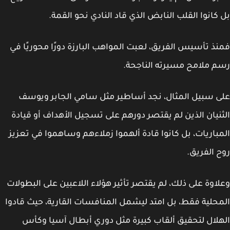
كانوا القلب النابض الذي قاد النادي نحو القمة.
ذ تأسيس الفريق، لعبت المواهب البارزة دورًا محوريًا في
 ملامح مسيرته الناجحة.
 سبيل المثال، نجد أساطير مثل
سامي الجابر
و
يوسف
نيان
الذين لم يقتصر دورهم على تسجيل الأهداف أو قيادة
باريات، بل كانوا قادة ألهموا زملاءهم وساهموا في تعزيز
 الفريق.
اوة على ذلك، لم يقتصر تأثير هؤلاء اللاعبين على البطولات
حلية فقط، بل امتد ليشمل المنافسات القارية، حيث قادوا
لال لتحقيق ألقاب كبيرة مثل دوري أبطال آسيا وكأس