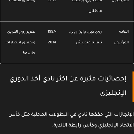
لتاريخيون
مات بازبي، إرنست
2013
وتحقيق الألقاب
مانغنال
لقادة
روي كين، واين روني،
1997-
تعزيز روح الفريق
لمؤثرون
نيمانيا فيديتش
2014
وتحقيق انتصارات
حاسمة
إحصائيات مثيرة عن اكثر نادي أخذ الدوري
الإنجليزي
نجازات التي حققها نادي في البطولات المحلية مثل كأس
تحاد الإنجليزي وكأس رابطة الأندية.