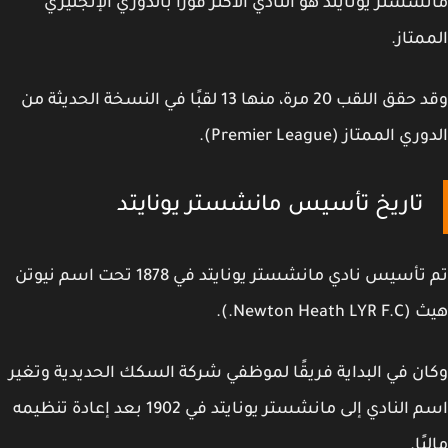
شستر يونايتد
هو النادي الأكثر فوزًا بالدوري الإنجليزي
متاز.
وقد حقق اللقب 20 مرة، منها 13 لقبًا في النسخة الحديثة من
ي الممتاز (Premier League).
تاريخ تأسيس مانشستر يونايتد
تم تأسيس نادي مانشستر يونايتد في 1878 تحت اسم نيوتن
Newton Heath .).
ن في البداية فريقًا لموظفي شركة السكك الحديدية وتغير
اسم النادي إلى مانشستر يونايتد في 1902 بعد إعادة تنظيمه
ًا.