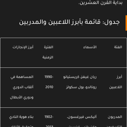
داية القرن العشرين.
جدول: قائمة بأبرز اللاعبين والمدربين
لفئة
الأسماء
الفترة
أبرز الإنجازات
الزمنية
برز
ريان غيغز، كريستيانو
1990-
المساهمة في
للاعبين
رونالدو، بول سكولز
2010
ألقاب الدوري
ودوري الأبطال
لمدربون
أليكس فيرغسون،
1902-
بناء هوية النادي