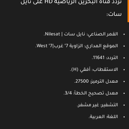
تردد قناة البحرين الرياضية HD على نايل
سات:
القمر الصناعي
: نايل سات | Nilesat.
الموقع المداري
: الزاوية 7° غرب|7° West.
التردد
: 11641.
الاستقطاب
: أفقي (H).
معدل الترميز
: 27500.
معدل تصحيح الخطأ
: 3/4.
التشفير
: غير مشفر.
اللغة
: العربية.