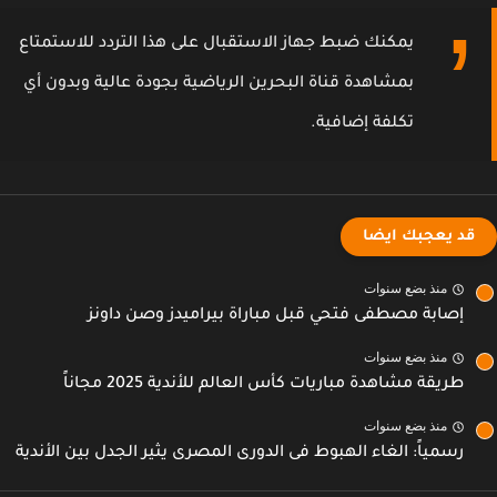
يمكنك ضبط جهاز الاستقبال على هذا التردد للاستمتاع
بمشاهدة قناة البحرين الرياضية بجودة عالية وبدون أي
تكلفة إضافية.
قد يعجبك ايضا
منذ بضع سنوات
إصابة مصطفى فتحي قبل مباراة بيراميدز وصن داونز
منذ بضع سنوات
طريقة مشاهدة مباريات كأس العالم للأندية 2025 مجاناً
منذ بضع سنوات
رسمياً: الغاء الهبوط فى الدورى المصرى يثير الجدل بين الأندية