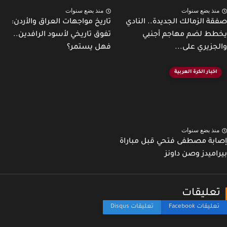
نذ بضع سنوات
منذ بضع سنوات
ة الزمالك الجديدة.. النادي
تاريخ مواجهات العراق والأردن:
ط لضم مهاجم أجنبي
تفوق تاريخي لأسود الرافدين..
جزيري على...
فهل يستمر؟
اخبار الكرة العربية
نذ بضع سنوات
بة مصطفى فتحي قبل مباراة
اميدز وصن داونز
عليقات