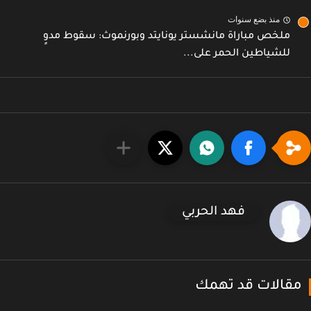
منذ بضع سنوات
ملخص مباراة مانشستر يونايتد وبورنموث: سقوط مدوٍ
للشياطين الحمر على...
فهد الحربي
قالات قد تهمك