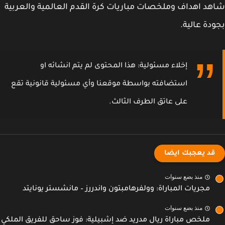
د اهداف وملخصات مباريات كرة القدم العالمية والعربية
دة عالية.
إخلاء مسئولية: هذا المحتوى لم يتم انشائه او
استضافته بواسطة موقعنا وأي مسئولية قانونية تقع
على عاتق الطرف الثالث.
قد يعجبك ايضا
منذ بضع سنوات
مجريات المباراة: وولفرهامبتون واندررز – مانشستر يونايتد
منذ بضع سنوات
ملخص مباراة ريال مدريد ضد إشبيلية: فوز ساحق للفريق الملكي