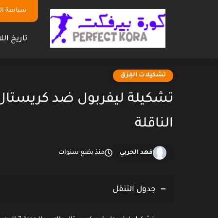
سياسة ا
تاريخ الل
تشكيلات الفِرَق
تشكيلة ليفربول ضد كريستال ب
الناقلة
فهد الحربي
منذ بضع سنوات
جدول التنقل