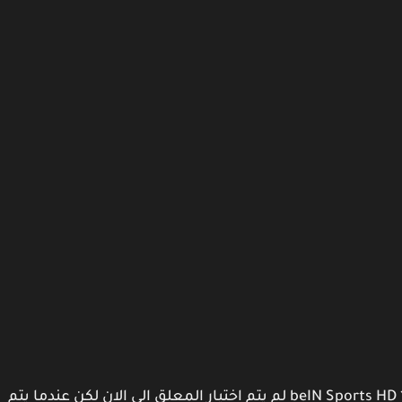
معلق مباراة ليفربول وكريستال بالاس على قناة beIN Sports HD 1 لم يتم اختيار المعلق الى الان لكن عندما يتم