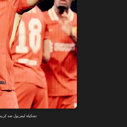
تشكيلة ليفربول ضد كريستا