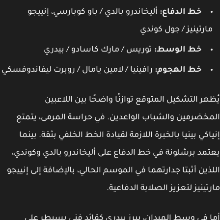
خط الدفاع:
أليخاندرو بالدي / باو كوبارسي، إنييجو
ارتينيز / جول كوندي
خط الوسط:
توريس / مارك كاسادو / بيدري
خط الهجوم:
رافينيا / لامين يامال / روبرت ليفاندوفسكي
هر التشكيل المتوقع توازنًا واضحًا بين اللاعبين
خضرمين والشباب الواعدين. في حراسة المرمى، يتمتع
اكي بينيا بالخبرة اللازمة لقيادة الخط الخلفي بثقة. بينما
مد برشلونة في خط الدفاع على أليخاندرو بالدي وكوندي،
ذين أثبتا جدارتهما في الموسم الحالي، بالإضافة إلى إنييجو
تينيز لتعزيز الصلابة الدفاعية.
 في وسط الميدان، يبرز بيدري كقائد فني يسيطر على