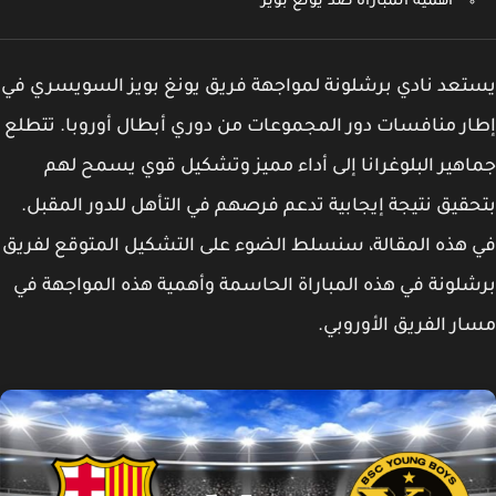
أهمية المباراة ضد يونغ بويز
عد نادي برشلونة لمواجهة فريق يونغ بويز السويسري في
ر منافسات دور المجموعات من دوري أبطال أوروبا. تتطلع
هير البلوغرانا إلى أداء مميز وتشكيل قوي يسمح لهم
قيق نتيجة إيجابية تدعم فرصهم في التأهل للدور المقبل.
هذه المقالة، سنسلط الضوء على التشكيل المتوقع لفريق
لونة في هذه المباراة الحاسمة وأهمية هذه المواجهة في
ر الفريق الأوروبي.