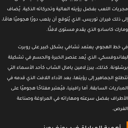
يات اللعب بفضل رؤيته العالية وتحركاته الذكية. يُضاف
 ذلك فيران توريس، الذي يُتوقع أن يلعب دورًا هجوميًا هامًا،
رك كاسادو الذي يقدم مستوى لافتًا.
خط الهجوم، يعتمد تشافي بشكل كبير على روبرت
اندوفسكي، الذي يُعد عنصر الخبرة والحسم في تشكيلة
لونة. كذلك، يبرز لامين يامال الشاب كأحد الأسماء التي
لع الجماهير إلى رؤيتها، بعد الأداء اللافت الذي قدمه في
باريات السابقة. أما رافينيا، فيُعتبر مفتاحًا هجوميًا على
طراف بفضل سرعته ومهاراته في المراوغة وصناعة
فرص.