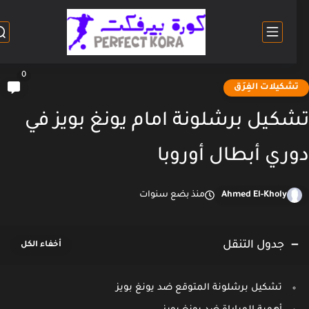
0
شكيلات الفِرَق
كيل برشلونة امام يونغ بويز في
ري أبطال أوروبا
Ahmed El-Kholy
منذ بضع سنوات
جدول التنقل
تشكيل برشلونة المتوقع ضد يونغ بويز