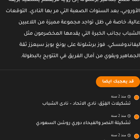
 تطلع جماهير برشلونة إلى رؤية فريقهم يستعيد بريقه
وروبي، بعد السنوات الصعبة التي مر بها النادي. التوقعات
ية، خاصة في ظل تواجد مجموعة مميزة من اللاعبين
باب بجانب الخبرة التي يقدمها المخضرمون مثل
اندوفسكي. فوز برشلونة على يونغ بويز سيعزز ثقة
ماهير ويقوي من آمال الفريق في التتويج بالبطولة.
قد يعجبك ايضا
منذ 2 سنة
تشكيلات الفِرَق: نادي الاتحاد – نادى الشباب
منذ 2 سنة
تشكيلة النصر والفيحاء دوري روشن السعودي
منذ 2 سنة