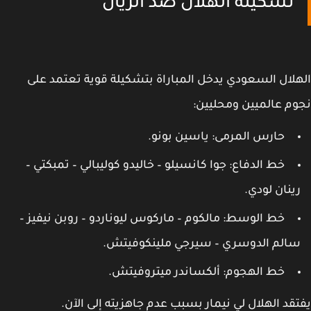
تشكيلة الهلال ضد الريان
لال السعودي يدخل المباراة بتشكيلة قوية تعتمد على
م عالميين ومحليين:
حارس المرمى: ياسين بونو.
خط الدفاع: جوا كانسيلو – خاليدو كوليبالي – تمبكتي –
ينان لودي.
خط الوسط: مالكوم – ماركوس ليوناردو – روبن نيفيز –
الم الدوسري – سيرجي ملينكوفيتش.
خط الهجوم: ألكساندر ميتروفيتش.
قد الهلال لي نيمار بسبب عدم جاهزيته إلى الآن.