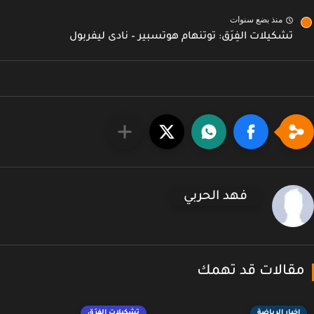
منذ بضع سنوات
تشكيلات الفِرَق: توتنهام هوتسبير – نادى ليفربول
فهد الحربي
قالات قد تهمك
اخبار الرياضة
تشكيلات الفِرَق