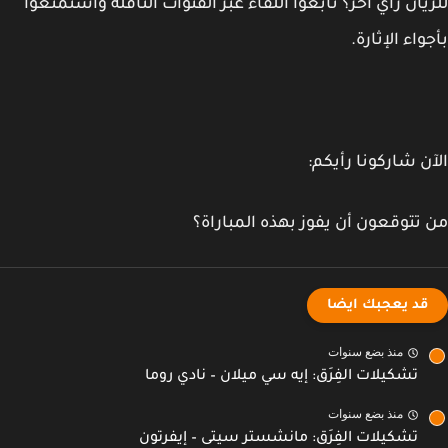
يان رأي آخر؟ تابعوا اللقاء عبر القنوات الناقلة واستمتعوا
واء الإثارة.
ن شاركونا رأيكم:
تتوقعون أن يفوز بهذه المباراة؟
قد يعجبك ايضا
منذ بضع سنوات
تشكيلات الفِرَق: إيه سي ميلان – نادي روما
منذ بضع سنوات
تشكيلات الفِرَق: مانشستر سيتى – إيفرتون