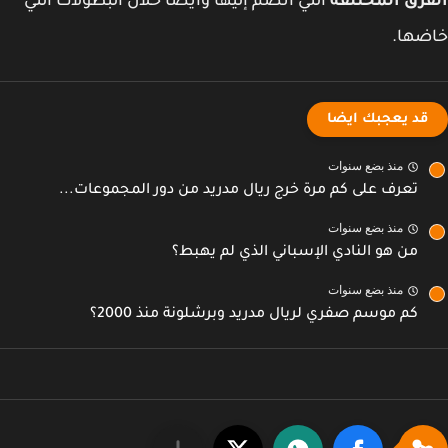
رق المختلفة
التي انضم إليها وأيضًا خلال البطولات التي
ضها.
قد يعجبك ايضا
منذ بضع سنوات
تعرف على كم مرة خرج ريال مدريد من دور المجموعات...
منذ بضع سنوات
من هو النادي الإسباني الذي لم يهبط؟
منذ بضع سنوات
كم موسم صفري لريال مدريد وبرشلونة منذ 2000؟