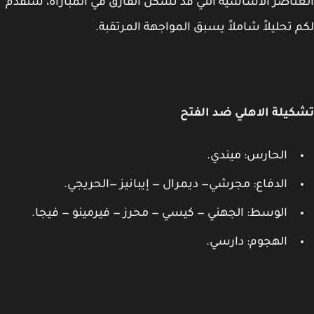
ناصر الأساسية التي قد تشكل الفارق في المباراة، سنقدم
 تحليلاً شاملاً يسبق المواجهة المرتقبة.
يلة الاهلي ضد الفتح
الحارس: ميندي.
الدفاع: مجرشي— ديمرال — إيبانيز —الحريجي.
الوسط: الجهني — كيسي — محرز — فيرمينو — فيجا.
الهجوم: دارسي.