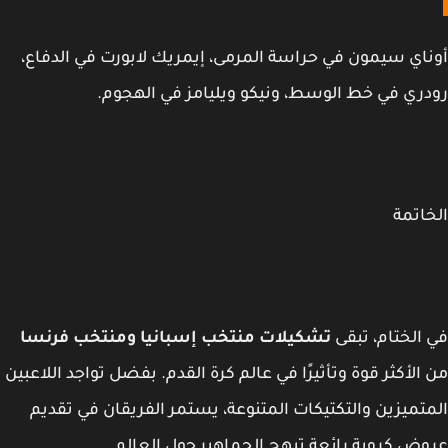
اي سيمون في حراسة المرمى، إيمريك لابورت في الدفاع،
ري في خط الوسط، ونيكو ويليامز في الهجوم.
اتمة
الختام، تبقى
تشكيلات منتخب إسبانيا ومنتخب فرنسا
الأكثر قوة وتأثيرًا في عالم كرة القدم. بفضل تواجد اللاعبين
تميزين والتكتيكات المتنوعة، يستمر الفريقان في تقديم
ض كروية رائعة تبهج الجماهير حول العالم.