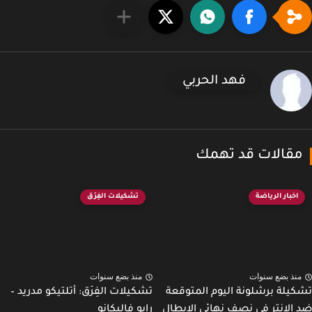
فهد الحربي
قالات قد تهمك
اخبار الرياضة
تشكيلات الفِرَق
نذ بضع سنوات
منذ بضع سنوات
يلة برشلونة اليوم المتوقعة
تشكيلات الفِرَق: أتلتيكو مدريد –
الإنتر في نصف نهائي الابطال
رايو فاليكانو