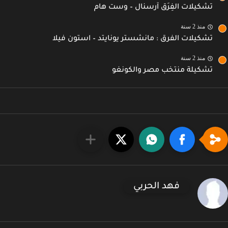
تشكيلات الفِرَق آرسنال – وست هام
منذ 2 سنة
تشكيلات الفرق : مانشستر يونايتد – استون فيلا
منذ 2 سنة
تشكيلة منتخب مصر والكونغو
فهد الحربي