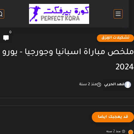
0
شكيلات الفِرَق
خص مباراة اسبانيا وجورجيا - يورو
20
فهد الحربي
منذ 2 سنة
قد يعجبك ايضا
منذ 2 سنة